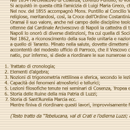
Nel 1854 l’Arcivescovo di Cosenza, Lorenzo Puntillo, lo vo
Si acquistò in questa città l’amicizia di Luigi Maria Greco,
Nel nov. del 1855 accompagnò Mons. Puntillo al Concilio Vat
religiose, meritandosi, così, la Croce dell’Ordine Costantin
Oramai il suo valore, anche nel campo delle discipline teo
ottenne dal Cardinale Arcivescovo di Napoli la cattedra di 
Napoli lo onorò di diverse distinzioni, fra cui quella di So
Nel 1862, a riconoscimento della sua fede unitaria e nazio
a quello di Taranto. Minato nella salute, dovette dimettersi
accontentò del modesto ufficio di Parroco, che il Vescovo d
natio, pur infermo, si diede a riordinare le sue numerose o
Trattato di cronologia;
Elementi d’algebra;
Nozioni di trigonometria rettilinea e sferica, secondo le le
Capacità dei fenomeni atmosferici e tellurici;
Lezioni filosofiche tenute nei seminari di Cosenza, Tropea 
Storia delle Ruine della mia Patria di Luzzi;
Storia di Sant’Aurelia Marcia ecc.
Mentre finiva di riordinare questi lavori, improvvisamente fu
(Testo tratto da “Tebelucana, val di Crati e l’odierna Luzzi;