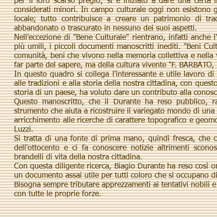
per il loro scarso pregio; si è iniziato a dare una cert
considerati minori. In campo culturale oggi non esistono gra
locale; tutto contribuisce a creare un patrimonio di tr
abbandonato o trascurato in nessuno dei suoi aspetti.
Nell'eccezione di "Bene Culturale" rientrano, infatti anche l'
più umili, i piccoli documenti manoscritti inediti. "Beni Cul
comunità, beni che vivono nella memoria collettiva e nella
far parte del sapere, ma della cultura vivente "F. BARBATO, I
In questo quadro si collega l'interessante e utile lavoro di
alle tradizioni e alla storia della nostra cittadina, con qu
storia di un paese, ha voluto dare un contributo alla conosc
Questo manoscritto, che il Durante ha reso pubblico, r
strumento che aiuta a ricostruire il variegato mondo di una
arricchimento alle ricerche di carattere topografico e geomorf
Luzzi.
Si tratta di una fonte di prima mano, quindi fresca, che c
dell'ottocento e ci fa conoscere notizie altrimenti scon
brandelli di vita della nostra cittadina.
Con questa diligente ricerca, Biagio Durante ha reso così
un documento assai utile per tutti coloro che si occupano di
Bisogna sempre tributare apprezzamenti ai tentativi nobili 
con tutte le proprie forze.