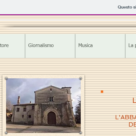
Questo si
tore
Giornalismo
Musica
La 
L
L'ABB
D