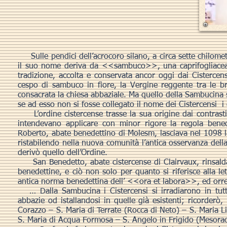
Sulle pendici dell’acrocoro silano, a circa sette chilomet
il suo nome deriva da <<sambuco>>, una caprifogliacea 
tradizione, accolta e conservata ancor oggi dai Cistercens
cespo di sambuco in fiore, la Vergine reggente tra le b
consacrata la chiesa abbaziale. Ma quello della Sambucina
se ad esso non si fosse collegato il nome dei Cistercensi i
L’ordine cistercense trasse la sua origine dai contrasti c
intendevano applicare con minor rigore la regola benedet
Roberto, abate benedettino di Molesm, lasciava nel 1098 la
ristabilendo nella nuova comunità l’antica osservanza del
derivò quello dell’Ordine.
San Benedetto, abate cistercense di Clairvaux, rinsaldav
benedettine, e ciò non solo per quanto si riferisce alla l
antica norma benedettina dell’ <<ora et labora>>, ed orrene
… Dalla Sambucina i Cistercensi si irradiarono in tutt
abbazie od istallandosi in quelle già esistenti; ricorderò,
Corazzo – S. Maria di Terrate (Rocca di Neto) – S. Maria L
S. Maria di Acqua Formosa – S. Angelo in Frigido (Mesora