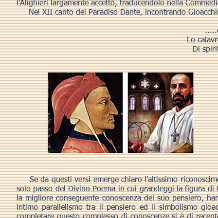
l'Alighieri largamente accettò, traducendolo nella Commed
Nel XII canto del Paradiso Dante, incontrando Gioacchi
....
Lo calav
Di spir
Se da questi versi emerge chiaro l'altissimo riconoscimen
solo passo del Divino Poema in cui grandeggi la figura di 
la migliore conseguente conoscenza del suo pensiero, han
intimo parallelismo tra il pensiero ed il simbolismo gio
completare questo complesso di conoscenze si è di recent