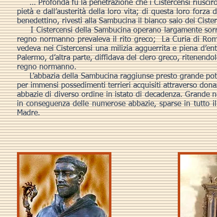
… Profonda fu la penetrazione che i Cistercensi riuscirono
pietà e dall’austerità della loro vita; di questa loro forz
benedettino, rivestì alla Sambucina il bianco saio dei Cister
I Cistercensi della Sambucina operano largamente sorrett
regno normanno prevaleva il rito greco; La Curia di Roma,
vedeva nei Cistercensi una milizia agguerrita e piena d’en
Palermo, d’altra parte, diffidava del clero greco, ritenend
regno normanno.
L’abbazia della Sambucina raggiunse presto grande potenz
per immensi possedimenti terrieri acquisiti attraverso dona
abbazie di diverso ordine in istato di decadenza. Grande ne 
in conseguenza delle numerose abbazie, sparse in tutto 
Madre.