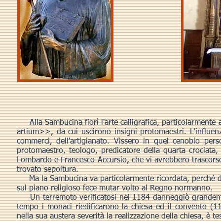
Alla Sambucina fiorì l'arte calligrafica, particolarment
artium>>, da cui uscirono insigni protomaestri. L'influenz
commerci, dell'artigianato. Vissero in quel cenobio per
protomaestro, teologo, predicatore della quarta crociata
Lombardo e Francesco Accursio, che vi avrebbero trascorso g
trovato sepoltura.
Ma la Sambucina va particolarmente ricordata, perché dal
sul piano religioso fece mutar volto al Regno normanno.
Un terremoto verificatosi nel 1184 danneggiò grandement
tempo i monaci riedificarono la chiesa ed il convento (
nella sua austera severità la realizzazione della chiesa, è