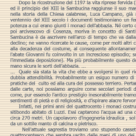
Dopo la ricostruzione del 1197 la vita riprese fervida (c
ed il principio del XIII la Sambucina raggiunse il suo 
nella storia della Chiesa calabrese, Luca Campano, già
ventennio del XIII secolo i documenti testimoniano un ferv
potenza a cui erano giunti i monaci dell'abbazia. Né certo d
poi arcivescovo di Cosenza, moriva in concetto di Santi
Sambucina è da ascrivere nell'arco di tempo che va dalla 
declino; ne vanno ricercate le cause, come per molti altri c
alla decadenza del costume, al conseguente allontanamento
l'abate Giovanni fu coinvolto in un increscioso episodio; 
l'immediata deposizione). Ma più probabilmente questo d
mano sicura le sorti dell'abbazia. ...
... Quale sia stata la vita che ebbe a svolgersi in quel ri
dubbia attendibilità. Probabilmente un esiguo numero di m
pratiche del culto ed alla cura del possesso terriero. Perta
dalle carte, noi possiamo arguire come secolari periodi di
come, pur essendo l'antico prestigio inesorabilmente tramo
sentimenti di pietà e di religiosità, e d'ispirare alacre fervo
Infatti, nei primi anni del quattrocento i monaci costru
sitibondo abitato di Luzzi. Essi captarono l'acqua ad una 
circa 270 metri. Un capolavoro d'ingegneria idraulica , sol ch
da un sottile manto di calcina e pietrisco.
Nell'attuale sagrestia troviamo uno stupendo cassetto
quattrocentesco che sembra uscito dalle mani di uno dei 