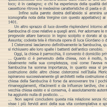
loco; è in castagno; e chi ha esperienza della qualità d
cassettone ritrova le medesime caratteristiche di pasta e di 
Infine sulla parete destra dell'abside si ammira un 
iconografia nota della Vergine con questo appellativo) ai
1401.
Un altro sprazzo di luce dovette risplendervi intorno all
Sambucina di cose relative a quegli anni. Per adornare le nu
pregevole altare barocco in legno scolpito e dorato al q
Assunta; codesta tela è ritenuta opera di luca Giordano o d
I Cistercensi lasciarono definitivamente la Sambucina, qua
si richiusero alle loro spalle i battenti dell'antico cenobio.
Oggi, la chiesa è parrocchia, il convento è domicilio priv
... Quanto ci è pervenuto della chiesa, non è molto, tut
idealmente nella sua completezza, così come l'aveva re
Sambucina ha somma importanza, in quanto essa si pre
costruzione delle altre chiese cistercensi nell'Italia Me
ispirarono successivamente gli architetti nella costruzione d
chiesa della Sambucina è forse da annoverare tra i pochis
rimaneggiamenti, rifacimenti e da influenze tardive, che 
vecchia chiesa esiste e si conserva, è assolutamente auten
ha aggiunto nulla di posticcio. ...
... Non saprei concludere questa mia relazione senza ri
visse i più fervidi anni della sua vita contemplativa e s