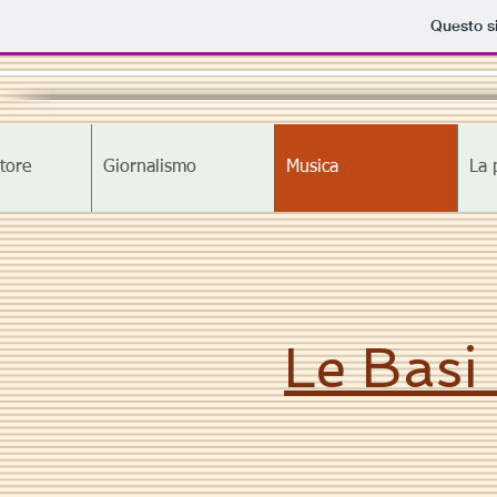
Questo si
tore
Giornalismo
Musica
La 
Le Basi