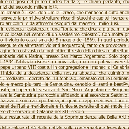
vili e religiosi del primo nucleo feudale; è chiaro pertanto, ch
inizi del secondo millennio²².
millenaria è il sac. don Umile Feraco, che mantiene il culto anch
ato la primitiva struttura ricca di stucchi e capitelli senza al
 arricchiti e da affreschi eseguiti dal maestro Emilio Jusi.
evidenza l’esistenza di una “fontana che circa a più palmi due
 collocata nel centro di un vastissimo chiostro”. Con molta prob
o il violento cataclisma del 5 maggio del 1569. In quel periodo
usseguite da altrettanti violenti acquazzoni, tanto da provocare
ragine fu così vasta da inghiottire il resto della chiesa e altrettan
nell’abbazia della Matina, presso San Marco Argentano. Solo d
l 1594 l’abbazia risorse a nuova vita, ma non poteva avere la 
l papa Urbano VIII costituì in congregazione i monaci di Calabr
l’inizio della decadenza della nostra abbazia, che culminò n
ci, mediante il decreto del 18 febbraio, emanato del re Ferdinan
o e mezzo più tardi la Sambucina, cenobio di santi e beati²⁵
giosità, ad opera del vescovo di San Marco Argentano e Bisigna
tava la Sambucina parrocchia affidandola al sacerdote Settimio 
a ha avuto somma importanza, in quanto rappresentava il protot
rcensi dell’Italia meridionale e l’unica superstite di quei modell
iese che sorsero in Calabria nel XIII secolo.
restaurata di recente dalla Soprintendenza alle Belle Arti di
lle chiese ci dà delle notizie sulla conformazione irregolare d