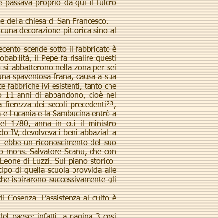
e passava proprio da qui il fulcro
e della chiesa di San Francesco.
cuna decorazione pittorica sino al
cento scende sotto il fabbricato è
abilità, il Pepe fa risalire questi
 si abbatterono nella zona per sei
 una spaventosa frana, causa a sua
te fabbriche ivi esistenti, tanto che
opo 11 anni di abbandono, cioè nel
fierezza dei secoli precedenti²³,
ia e Lucania e la Sambucina entrò a
el 1780, anna in cui il ministro
do IV, devolveva i beni abbaziali a
, ebbe un riconoscimento del suo
no mons. Salvatore Scanu, che con
Leone di Luzzi. Sul piano storico-
ipo di quella scuola provvida alle
i che ispirarono successivamente gli
 Cosenza. L’assistenza al culto è
el paese; infatti, a pagina 3 così