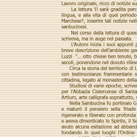
Lavoro originale, ricco di notizie 
La lettura Ti sarà gradita perché
lingua, e alla vita di quel period
Marchese³, inserire tali notizie ne
sanbucinesi.
Nel corso della lettura di questo
scriveva, ma in auge nel passata.
L’Autore inizia i suoi appunti par
breve descrizione dell’ambiente geo
Luzzi “… otto chiese ben tenute, be
secoli, ponendone nel dovuto rilievo 
Circa la storia del territorio di Lu
con testimonianze frammentarie s
cittadina, legato al monastero dell
Studiosi di varie epoche, scrivend
per l’Abbazia Cistercense di Sant
Artium, arte calligrafa soprattutto,
Nella Sambucina fu portinaio Gioa
e maturò il pensiero sella Triad
rigenerato e liberato con profonda 
e aveva dimenticato lo Spirito, il 
avuto alcuna esitazione ad abbandon
fondando in quei luoghi l’Ordine