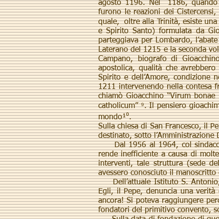
agosto 1196. Nel 1186, quando Gio
furono le reazioni dei Cistercensi,
quale, oltre alla Trinità, esiste un
e Spirito Santo) formulata da Gio
parteggiava per Lombardo, l’abate 
Laterano del 1215 e la seconda vo
Campano, biografo di Gioacchino, c
apostolica, qualità che avrebbero 
Spirito e dell’Amore, condizione n
1211 intervenendo nella contesa fra
chiamò Gioacchino “Virum bonae m
catholicum” ⁹. Il pensiero gioachim
mondo¹⁰.
Sulla chiesa di San Francesco, il Pe
destinato, sotto l’Amministrazione 
Dal 1956 al 1964, col sindaco pro
rende inefficiente a causa di molt
interventi, tale struttura (sede 
avessero conosciuto il manoscritto
Dell’attuale Istituto S. Antonio, 
Egli, il Pepe, denuncia una verità
ancora! Si poteva raggiungere per
fondatori del primitivo convento, s