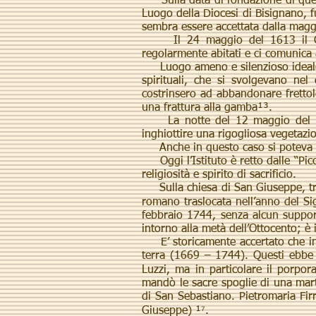
Sulla data di fondazione di questo
Luogo della Diocesi di Bisignano, f
sembra essere accettata dalla magg
Il 24 maggio del 1613 il Capito
regolarmente abitati e ci comunic
Luogo ameno e silenzioso ideale per
spirituali, che si svolgevano nel
costrinsero ad abbandonare frettol
una frattura alla gamba¹³.
La notte del 12 maggio del 1959
inghiottire una rigogliosa vegetazi
Anche in questo caso si poteva 
Oggi l’Istituto è retto dalle “Pic
religiosità e spirito di sacrificio.
Sulla chiesa di San Giuseppe, trat
romano traslocata nell’anno del Si
febbraio 1744, senza alcun support
intorno alla metà dell’Ottocento; è 
E’ storicamente accertato che in q
terra (1669 – 1744). Questi ebbe l
Luzzi, ma in particolare il porpor
mandò le sacre spoglie di una mart
di San Sebastiano. Pietromaria Firra
Giuseppe) ¹⁷.