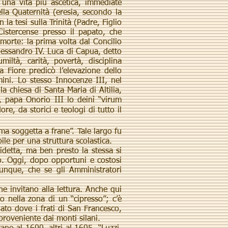
una vita più ascetica, immediate
ella Quaternità (eresia, secondo la
la tesi sulla Trinità (Padre, Figlio
Cistercense presso il papato, che
morte: la prima volta dal Concilio
essandro IV. Luca di Capua, detto
miltà, carità, povertà, disciplina
a Fiore predicò l’elevazione dello
mini. Lo stesso Innocenze III, nel
a chiesa di Santa Maria di Altilia,
 papa Onorio III lo deinì “virum
e, da storici e teologi di tutto il
 ma soggetta a frane”. Tale largo fu
le per una struttura scolastica.
detta, ma ben presto la stessa si
no. Oggi, dopo opportuni e costosi
munque, che se gli Amministratori
e invitano alla lettura. Anche qui
o nella zona di un “cipresso”; c’è
to dove i frati di San Francesco,
proveniente dai monti silani.