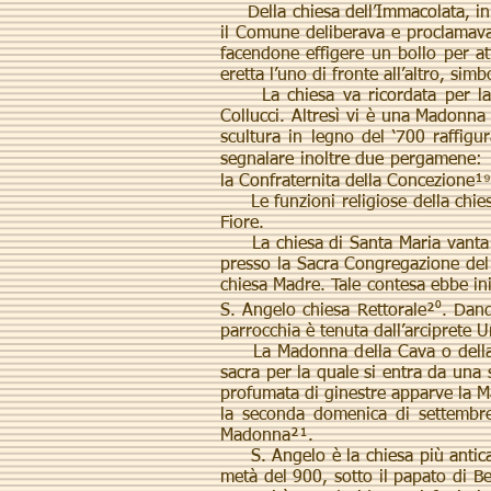
Della chiesa dell’Immacolata, in s
il Comune deliberava e proclamava
facendone effigere un bollo per att
eretta l’uno di fronte all’altro, simb
La chiesa va ricordata per la st
Collucci. Altresì vi è una Madonn
scultura in legno del ‘700 raffigu
segnalare inoltre due pergamene: u
la Confraternita della Concezione¹⁹
Le funzioni religiose della chiesa
Fiore.
La chiesa di Santa Maria vanta di 
presso la Sacra Congregazione del 
chiesa Madre. Tale contesa ebbe ini
S. Angelo chiesa Rettorale²⁰. Dand
parrocchia è tenuta dall’arciprete 
La Madonna della Cava o della San
sacra per la quale si entra da una 
profumata di ginestre apparve la M
la seconda domenica di settembre,
Madonna²¹.
S. Angelo è la chiesa più antica d
metà del 900, sotto il papato di Be