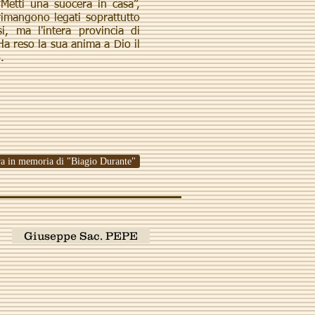
“Metti una suocera in casa”,
rimangono legati soprattutto
i, ma l'intera provincia di
Ha reso la sua anima a Dio il
.
ra in memoria di "Biagio Durante"
Giuseppe Sac. PEPE