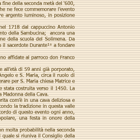
 fine della seconda metà del ‘600,
 che ne fece commemorare l’evento
lore argento luminoso, in posizione
 nel 1718 dal cappuccino Antonio
vento della Sambucina; ancora una
gine della scuola del Solimena. Da
o il sacerdote Durante¹⁸ a fondare
ono affidate al parroco don Franco
 all’età di 59 anni già porporato,
gelo e S. Maria, circa il ruolo di
erare per S. Maria chiesa Matrice e
 stata costruita verso il 1450. La
lla Madonna della Cava.
ita com’è in una cava deliziosa e
condo la tradizione in questa valle
icordo di questo evento ogni anno,
polare, una festa in onore della
on molta probabilità nella seconda
quale si riuniva il Consiglio della