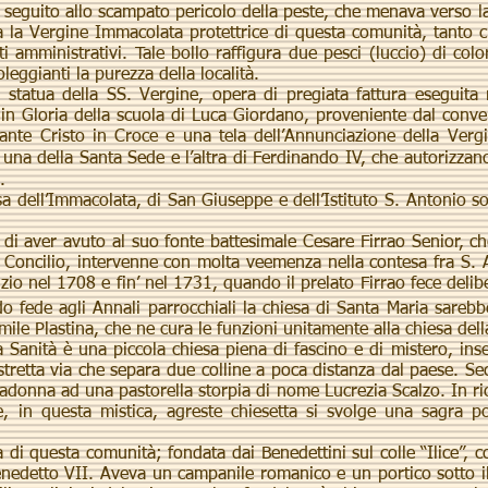
eguito allo scampato pericolo della peste, che menava verso la
 la Vergine Immacolata protettrice di questa comunità, tanto
i amministrativi. Tale bollo raffigura due pesci (luccio) di co
oleggianti la purezza della località.
atua della SS. Vergine, opera di pregiata fattura eseguita
a in Gloria della scuola di Luca Giordano, proveniente dal con
rante Cristo in Croce e una tela dell’Annunciazione della Ver
na della Santa Sede e l’altra di Ferdinando IV, che autorizzan
.
 dell’Immacolata, di San Giuseppe e dell’Istituto S. Antonio s
aver avuto al suo fonte battesimale Cesare Firrao Senior, che
Concilio, intervenne con molta veemenza nella contesa fra S. An
zio nel 1708 e fin’ nel 1731, quando il prelato Firrao fece delib
o fede agli Annali parrocchiali la chiesa di Santa Maria sarebbe
Umile Plastina, che ne cura le funzioni unitamente alla chiesa de
ità è una piccola chiesa piena di fascino e di mistero, inser
stretta via che separa due colline a poca distanza dal paese. Se
adonna ad una pastorella storpia di nome Lucrezia Scalzo. In r
 in questa mistica, agreste chiesetta si svolge una sagra po
i questa comunità; fondata dai Benedettini sul colle “Ilice”, c
nedetto VII. Aveva un campanile romanico e un portico sotto il 