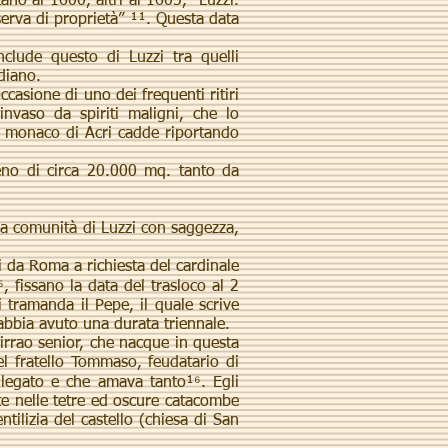
no al 1600, altri al 1605, “Luzzi.
serva di proprietà” ¹¹. Questa data
lude questo di Luzzi tra quelli
diano.
casione di uno dei frequenti ritiri
nvaso da spiriti maligni, che lo
il monaco di Acri cadde riportando
no di circa 20.000 mq. tanto da
la comunità di Luzzi con saggezza,
 da Roma a richiesta del cardinale
 fissano la data del trasloco al 2
 tramanda il Pepe, il quale scrive
 abbia avuto una durata triennale.
irrao senior, che nacque in questa
el fratello Tommaso, feudatario di
e legato e che amava tanto¹⁶. Egli
te nelle tetre ed oscure catacombe
ntilizia del castello (chiesa di San