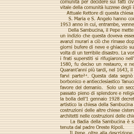
comunità per decidere sui fatti ci
vitale della comunità luzzese degli 
Attuale Rettore di questa chiesa 
S. Maria e S. Angelo hanno conserv
1953 anno in cui, entrambe, vennero
Della Sambucina, il Pepe mette in 
un indizio che questa doveva essere
avanzi murari a ciò che rimase dop
giorni bufere di neve e ghiaccio s
volta di un terribile disastro. La vo
i frati superstiti si rifugiarono 
1580, fu deciso un restauro, e ne
Quarant’anni più tardi, nel 1643, i
farvi parte²⁴. Questa data segnò 
borbonico e antiecclesiastico Tanuc
favore del demanio. Solo un secol
passato pieno di splendore e reli
la bolla dell’1 gennaio 1928 decre
artistico la chiesa della Sambucin
costruzioni delle altre chiese ciste
architetti nelle costruzioni delle ch
La Badia della Sambucina è stata 
tenuta dal padre Oreste Ripoli.
Il Pepe, oltre alla descrizione de