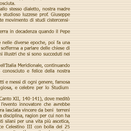
osciuta.
llo stesso dialetto, nostra madre
lo studioso luzzese prof. Giuseppe
nte movimento di studi cistercensi-
terra in decadenza quando il Pepe
e nelle diverse epoche, poi fa una
 sofferma a parlare delle chiese di
 illustri che si sono succeduti nei
nell’Italia Meridionale, continuando
conosciuto e felice della nostra
tti e messi di ogni genere, famosa
ligiosa, e celebre per lo Studium
Canto XII, 140-141), dove meditò
 l’evento innovatore che avrebbe
ra lasciata vincere da beni terreni
a disciplina, ragion per cui non ha
i silani per una vita più ascetica,
e Celestino III con bolla del 25