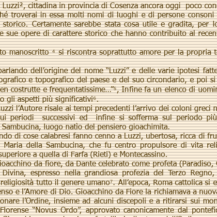
su Luzzi², cittadina in provincia di Cosenza ancora oggi poco con
 troverai in essa molti nomi di luoghi e di persone consoni a
o storico. Certamente sarebbe stata cosa utile e gradita, per 
lle sue opere di carattere storico che hanno contribuito al rece
 manoscritto ⁴ si riscontra soprattutto amore per la propria 
lando dell’origine del nome “Luzzi” e delle varie ipotesi fatt
grafico e topografico del paese e del suo circondario, e poi si
n costrutte e frequentatissime…”⁵, Infine fa un elenco di uomini
gli aspetti più significativi⁶.
zzi l’Autore risale ai tempi precedenti l’arrivo dei coloni greci 
ui periodi successivi ed infine si sofferma sul periodo più 
a Sambucina, luogo natìo del pensiero gioachimita.
o di cose calabresi fanno cenno a Luzzi, ubertosa, ricca di fru
a Maria della Sambucina, che fu centro propulsore di vita re
 superiore a quella di Farfa (Rieti) e Montecassino.
cchino da fiore, da Dante celebrato come profeta (Paradiso, 
e Divina, espresso nella grandiosa profezia del Terzo Regno,
religiosità tutto il genere umano⁷. All’epoca, Roma cattolica si e
Senso e l’Amore di Dio. Gioacchino da Fiore la richiamava a nuov
are l’Ordine, insieme ad alcuni discepoli e a ritirarsi sui mont
 Florense “Novus Ordo”, approvato canonicamente dal pontefic