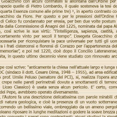
acchino con alcuni confratelli si allontana dall’Ordine per 
 specie quelle di Pietro Lombardo, il quale sosteneva la tesi d
a quarta Essenza comune alle prime tre) ⁸, in aperto contrasto con 
acchino da Fiore. Per questo e per le pressioni dell’Ordine 
di Celico fu condannato per eresia, per ben due volte postum 
lta dalla Commissione di Anagni del 1225, nominata dal papa Al
osì scrive le sue virtù: “l’intelligenza, sapienza, castità, u
certamente vinto per secoli il tempo”. L’esegeta Gioacchino d
ecessaria per riconquistare la pace universale per tutti gli uo
 i frati cistercensi e florensi di Corazzo per l’appartenenza dell
emoriae”, e poi nel 1220, cioè dopo il Concilio Lateranense,
ita, in questo ultimo decennio viene studiato con rinnovato ardor
pe così scrive: “anticamente la chiesa nell’attuale largo e lunga
DC (sindaco il dott. Cesare Dima, 1948 – 1955), ad area edificabi
f. Umile Peluso (senatore del PCI), si, realizza l’opera anzi
e crepe nelle pareti perimetrali dovute a smottamenti di terre
del Liceo Classico) è usata senza alcun pericolo. E’ certo, co
 del Pepe, avrebbero operato diversamente.
l’Autore fa una descrizione delicatissima con parole mirabili ch
 di natura geologica, e cioè la presenza di un vuoto sotterrane
correndo un bellissimo viale, ombreggiato da un ameno pergola
oleano riposare in lunghe meditazioni e godere la soave brezza 