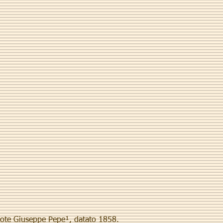
rdote Giuseppe Pepe¹, datato 1858.