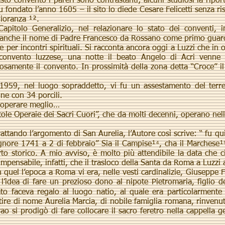
 convento i pareri sono contrastanti; alcuni studiosi la riporta
u fondato l’anno 1605 – il sito lo diede Cesare Felicetti senza ri
ioranza ¹².
lo Generalizio, nel relazionare lo stato dei conventi, inc
a anche il nome di Padre Francesco da Rossano come primo guar
 incontri spirituali. Si racconta ancora oggi a Luzzi che in oc
 convento luzzese, una notte il beato Angelo di Acri venne i
osamente il convento. In prossimità della zona detta “Croce” 
, nel luogo sopraddetto, vi fu un assestamento del terre
one con 34 porcili.
operare meglio…
cole Operaie dei Sacri Cuori”, che da molti decenni, operano nel
tando l’argomento di San Aurelia, l’Autore così scrive: “ fu qui
gnore 1741 a 2 di febbraio” Sia il Campise¹⁴, cha il Marchese¹⁵,
o storico. A mio avviso, è molto più attendibile la data che ci
impensabile, infatti, che il trasloco della Santa da Roma a Luzzi
uel l’epoca a Roma vi era, nelle vesti cardinalizie, Giuseppe F
’idea di fare un prezioso dono al nipote Pietromaria, figlio d
ato faceva regalo al luogo natio, al quale era particolarment
ire di nome Aurelia Marcia, di nobile famiglia romana, rinvenu
o si prodigò di fare collocare il sacro feretro nella cappella ge