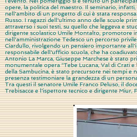
l'evento. Nel pomeriggio si è tenuto un partecipato
opere, la politica del maestro. Il seminario, infatt
nell'ambito di un progetto di cui è stata respons
Russo. I ragazzi dell'ultimo anno delle scuole pr
attraverso i suoi testi, su quello che leggeva e stu
dirigente scolastico Umile Montalto, promotore ind
nell'amministrazione Tedesco un percorso privilegi
Ciardullo, rivolgendo un pensiero importante all'
responsabile dell'ufficio scuola, che ha coadiuvato
Antonio La Marca, Giuseppe Marchese è stato pri
monumentale opera “Tebe Lucana, Val di Crati e l
della Sambucina, è stato precursore nei tempi e ne
presenza testimoniare la grandezza di un personag
Tra questi il senatore Umile Franco Peluso, il doc
Trebisacce e l'ispettore tecnico e dirigente Miur,