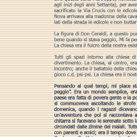
agli inizi degli anni Settanta), per av
sacrificato la Via Crucis con le edico
Nova arrivava alla madonna della cava
lati della strada le edicole e non buttar
La figura di Don Ceraldi, a questo pu
bene quando si stava peggio, Mi fa pe
La chiesa era il fulcro della nostra esis
Tutti gli spazi intorno alla chiesa d
divertimento. La chiesa, al centro, er
incontro; anche il ballatoio della chies
gioco c.d. psi-psi. La chiesa era il nos
Pensando al quei tempi, mi piace st
peggio”. Era un mondo semplice, era
paese era fatta di povera gente e la
si commuoveva ascoltando le strofe
domenica, quando i ragazzi dicevano
un’avventura che poi si raccontava 
chitarra si facevano le serenate sotto 
circondati dalle zìmme dei maiali. Tutt
con parenti e amici; era il tempo dove 