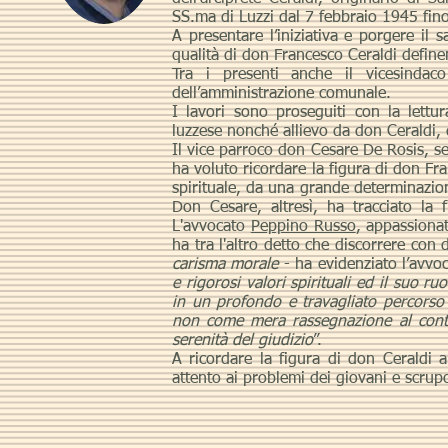
SS.ma di Luzzi dal 7 febbraio 1945 fino
A presentare l’iniziativa e porgere il 
qualità di don Francesco Ceraldi define
Tra i presenti anche il vicesindac
dell’amministrazione comunale.
I lavori sono proseguiti con la lettu
luzzese nonché allievo da don Ceraldi, 
Il vice parroco don Cesare De Rosis, se
ha voluto ricordare la figura di don Fr
spirituale, da una grande determinazio
Don Cesare, altresì, ha tracciato la f
L'avvocato
Peppino Russo
, appassionat
ha tra l'altro detto che discorrere con d
carisma morale
- ha evidenziato l’avv
e rigorosi valori spirituali ed il suo 
in un profondo e travagliato percorso 
non come mera rassegnazione al contra
serenità del giudizio
”.
A ricordare la figura di don Ceraldi
attento ai problemi dei giovani e scrup