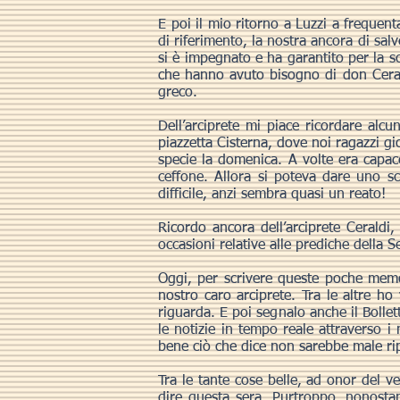
E poi il mio ritorno a Luzzi a frequen
di riferimento, la nostra ancora di salv
si è impegnato e ha garantito per la so
che hanno avuto bisogno di don Cerald
greco.
Dell’arciprete mi piace ricordare al
piazzetta Cisterna, dove noi ragazzi g
specie la domenica. A volte era capac
ceffone. Allora si poteva dare uno s
difficile, anzi sembra quasi un reato!
Ricordo ancora dell’arciprete Ceraldi,
occasioni relative alle prediche della 
Oggi, per scrivere queste poche memor
nostro caro arciprete. Tra le altre h
riguarda. E poi segnalo anche il Bolle
le notizie in tempo reale attraverso 
bene ciò che dice non sarebbe male ri
Tra le tante cose belle, ad onor del v
dire questa sera. Purtroppo, nonosta