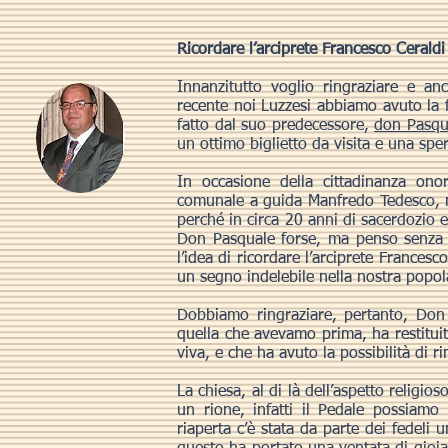
Ricordare l’arciprete Francesco Ceraldi
Innanzitutto voglio ringraziare e 
recente noi Luzzesi abbiamo avuto la 
fatto dal suo predecessore,
don Pasqu
un ottimo biglietto da visita e una spe
In occasione della cittadinanza ono
comunale a guida Manfredo Tedesco, ne
perché in circa 20 anni di sacerdozio er
Don Pasquale forse, ma penso senza
l’idea di ricordare l’arciprete Frances
un segno indelebile nella nostra popola
Dobbiamo ringraziare, pertanto, Don 
quella che avevamo prima, ha restitui
viva, e che ha avuto la possibilità di r
La chiesa, al di là dell’aspetto religios
un rione, infatti il Pedale possia
riaperta c’è stata da parte dei fedeli 