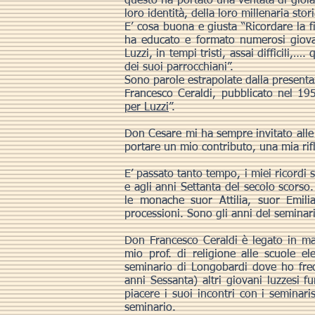
questo ha portato una ventata di gioia 
loro identità, della loro millenaria stori
E’ cosa buona e giusta “Ricordare la 
ha educato e formato numerosi giovan
Luzzi, in tempi tristi, assai difficili,
dei suoi parrocchiani”.
Sono parole estrapolate dalla presenta
Francesco Ceraldi, pubblicato nel 195
per Luzzi
”.
Don Cesare mi ha sempre invitato all
portare un mio contributo, una mia rif
E’ passato tanto tempo, i miei ricordi
e agli anni Settanta del secolo scorso.
le monache suor Attilia, suor Emili
processioni. Sono gli anni del seminari
Don Francesco Ceraldi è legato in man
mio prof. di religione alle scuole ele
seminario di Longobardi dove ho freq
anni Sessanta) altri giovani luzzesi f
piacere i suoi incontri con i seminari
seminario.