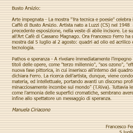
Busto Arsizio:
Arte impegnata - La mostra "Tra tecnica e poesie" celebra 
Caffè di Busto Arsizio. Artista nato a Luzzi (CS) nel 1948
precedente esposizione, nella veste di abile incisore. Le s
all'Art Cafè di Cassano Magnago. Ora Francesco Ferro ha de
mostra dal 5 luglio al 2 agosto: quadri ad olio ed acrilic
tecnologia.
Pathos e speranza - A rivelare immediatamente l'impegno d
titoli delle opere, come "terzo millennio", "sos ozono", "e
nuova fase pittorica, in cui inserisco all'interno del qua
dichiara Ferro. La ricerca dell'artista, dunque, viene condo
materia, ed intellettuale, portando avanti un discorso pr
minacciosamente incombe sul mondo" (T.Riva). Tuttavia le 
come l'armonia delle superfici cromatiche, sembrano avere
infine allo spettatore un messaggio di speranza.
Manuela Ciriacono
Francesco Fer
5 lugl