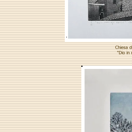
Chiesa d
"Dio in