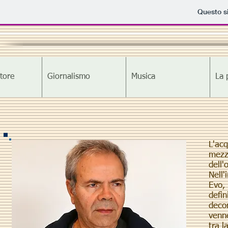
Questo si
tore
Giornalismo
Musica
La 
L'ac
mezzo
dell'
Nell'
Evo,
defi
deco
venne
tra l