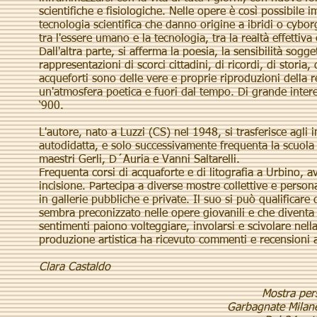
scientifiche e fisiologiche. Nelle opere è così possibile i
tecnologia scientifica che danno origine a ibridi o cyborg
tra l'essere umano e la tecnologia, tra la realtà effettiva
Dall'altra parte, si afferma la poesia, la sensibilità sogg
rappresentazioni di scorci cittadini, di ricordi, di storia,
acqueforti sono delle vere e proprie riproduzioni della re
un'atmosfera poetica e fuori dal tempo. Di grande intere
‘900.
L'autore, nato a Luzzi (CS) nel 1948, si trasferisce agli 
autodidatta, e solo successivamente frequenta la scuola c
maestri Gerli, D´Auria e Vanni Saltarelli.
Frequenta corsi di acquaforte e di litografia a Urbino, a
incisione. Partecipa a diverse mostre collettive e person
in gallerie pubbliche e private. Il suo si può qualifica
sembra preconizzato nelle opere giovanili e che diventa 
sentimenti paiono volteggiare, involarsi e scivolare nella
produzione artistica ha ricevuto commenti e recensioni an
Clara Castaldo
Mostra per
Garbagnate Milane