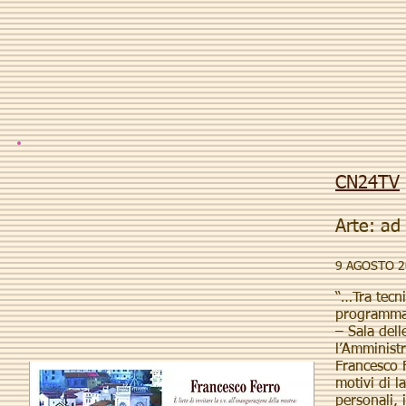
CN24TV
Arte: ad
9 AGOSTO 2
“…Tra tecni
programma 
– Sala dell
l’Amministr
Francesco F
motivi di la
personali, 