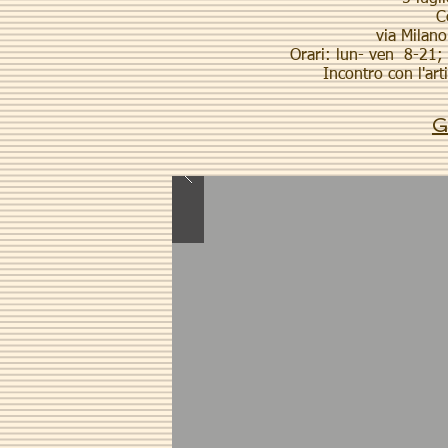
C
via Milano
Orari: lun- ven 8-21
Incontro con l'art
G